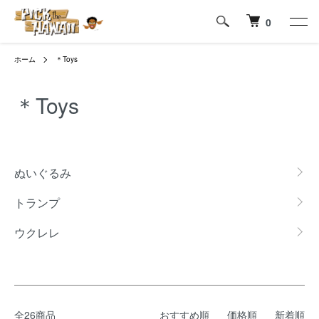
0
ホーム
＊Toys
＊Toys
カテゴリー一覧
ぬいぐるみ
トランプ
ウクレレ
全26商品
おすすめ順
価格順
新着順