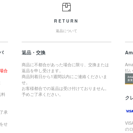
RETURN
返品について
パ
返品・交換
Am
商品に不都合があった場合に限り、交換または
Am
た場合
返品を申し受けます。
払
。
商品到着日から1週間以内にご連絡くださいま
ま
せ。
お客様都合での返品は受け付けておりません。
送料
予めご了承ください。
ク
了承
VI
をせ
の