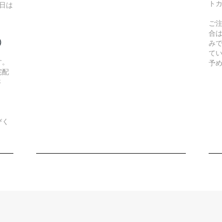
ト
日は
ご
合
）
み
て
す。
予
宅配
さ
びく