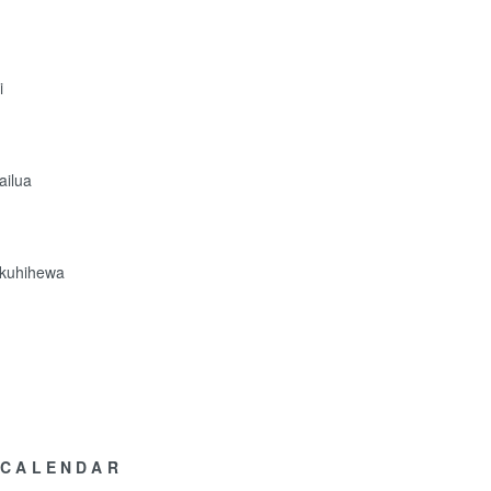
i
ailua
akuhihewa
CALENDAR