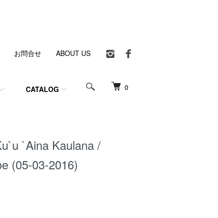
お問合せ
ABOUT US
0
CATALOG
u`u `Aina Kaulana /
e (05-03-2016)