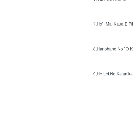
7,Ho`i Mai Kaua E Pil
8,Hanohano No `O K
9,He Lei No Kalanik