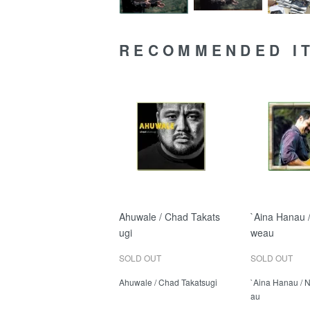
RECOMMENDED I
Ahuwale / Chad Takats
`Aina Hanau 
ugi
weau
SOLD OUT
SOLD OUT
Ahuwale / Chad Takatsugi
`Aina Hanau / 
au