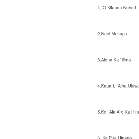
1,`O Kilauea Noho L
2,Nani Mokapu
3,Aloha Ka `Ilima
4,Kaua`i, `Aina Uluw
5,Ke `Ala A`o Ka Hin
6, Ka Pua Hinano