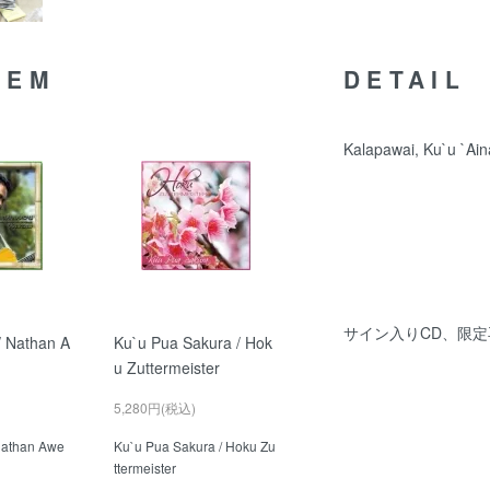
TEM
DETAIL
Kalapawai, Ku`u `Ai
サイン入りCD、限定再
/ Nathan A
Ku`u Pua Sakura / Hok
u Zuttermeister
5,280円(税込)
Nathan Awe
Ku`u Pua Sakura / Hoku Zu
ttermeister