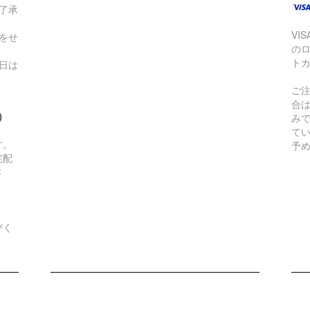
了承
VI
をせ
の
ト
日は
ご
合
）
み
て
す。
予
宅配
さ
びく