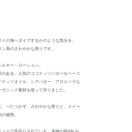
ワイの海へダイブするかのような気分を。
リン系のさわやかな香りです。
シルキー－ローション。
果のある、人気のココナッツバターをベース
イナッツオイル、シアバター、アロエベラな
ーガニック素材を使って作りました。
に、べたつかず、さわやかな香りと、スイー
気の秘密。
ィーで手作りされている、本物のMade in