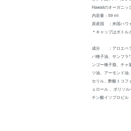
Hawaiiのオーガニ
内容量：59 ml
原産国 ：米国ハワ
＊キャップはボトル
成分 ：アロエベラ
バ種子油、サンフラ
ンゴー種子脂、チャ
ツ油、アーモンド油
セリル、酢酸トコフ
ェロール 、ポリソ
チン酸イソプロピル