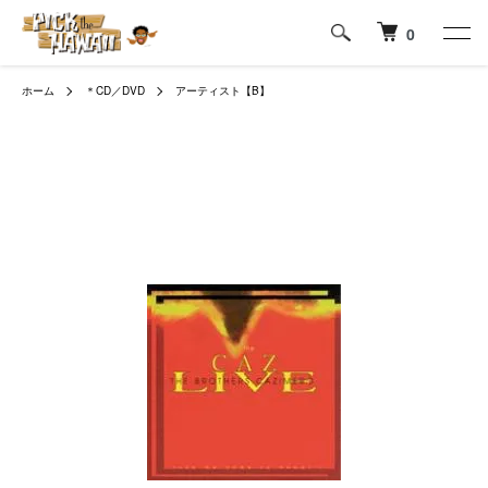
0
ホーム
＊CD／DVD
アーティスト【B】