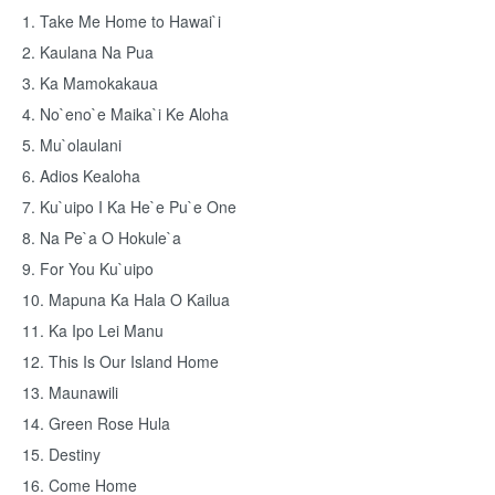
1. Take Me Home to Hawai`i
2. Kaulana Na Pua
3. Ka Mamokakaua
4. No`eno`e Maika`i Ke Aloha
5. Mu`olaulani
6. Adios Kealoha
7. Ku`uipo I Ka He`e Pu`e One
8. Na Pe`a O Hokule`a
9. For You Ku`uipo
10. Mapuna Ka Hala O Kailua
11. Ka Ipo Lei Manu
12. This Is Our Island Home
13. Maunawili
14. Green Rose Hula
15. Destiny
16. Come Home