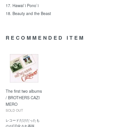
17. Hawai`i Pono`i
18. Beauty and the Beast
RECOMMENDED ITEM
The first two albums
/ BROTHERS CAZI
MERO
SOLD OUT
レコードだけだったも
のがCD化され再版。