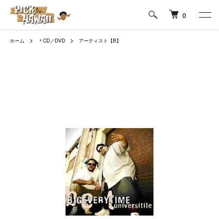
0
ホーム
＊CD／DVD
アーティスト【B】