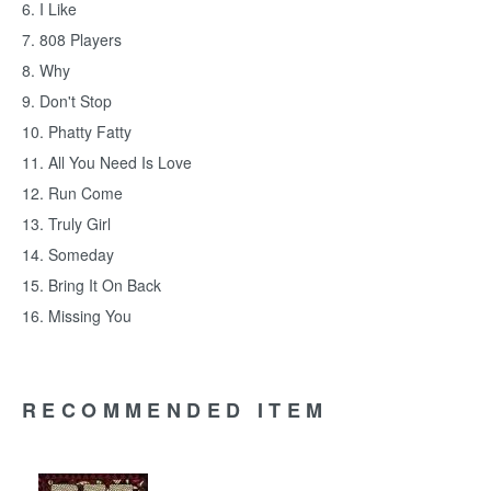
6. I Like
7. 808 Players
8. Why
9. Don't Stop
10. Phatty Fatty
11. All You Need Is Love
12. Run Come
13. Truly Girl
14. Someday
15. Bring It On Back
16. Missing You
RECOMMENDED ITEM