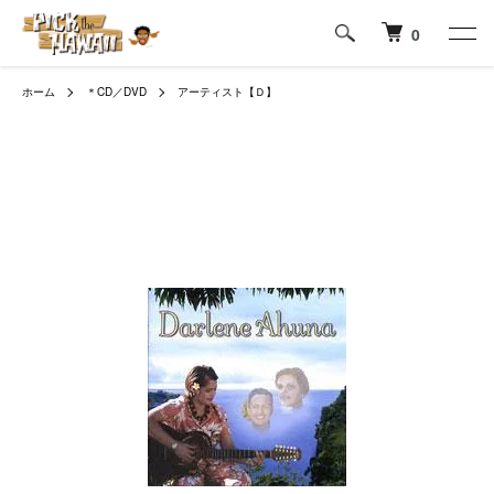
0
ホーム
＊CD／DVD
アーティスト【Ｄ】