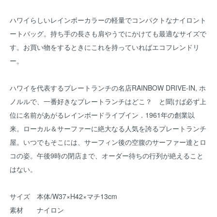
ハワイらしいレインボーカラーの軽量でコンパクトなナイロント
ートバッグ。持ち手の長さも肩やうでにかけても最適なサイズで
す。お買い物をするときにこれを持っていればエコフレンドリ
ー。
ハワイを代表するプレートランチの名店RAINBOW DRIVE-IN, ホ
ノルルで、一番好きなプレートランチはどこ？ と聞けば必ず上
位に名前があがるレインボードライブイン．1961年の創業以
来。ローカル＆サーファーに絶大なる人気を誇るプレートランチ
屋。いつでもそこには、サーフィン後の空腹のサーファー達とロ
コの姿。午後9時の閉店まで、オーダー待ちの行列が絶えること
はない。
サイズ 本体/W37×H42×マチ13cm
素材 ナイロン