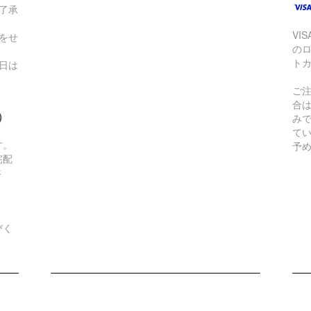
了承
VI
をせ
の
ト
日は
ご
合
）
み
て
す。
予
宅配
さ
びく