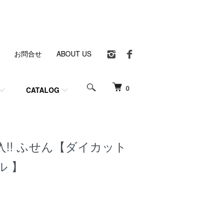
お問合せ
ABOUT US
0
CATALOG
!! ふせん【ダイカット
ル 】