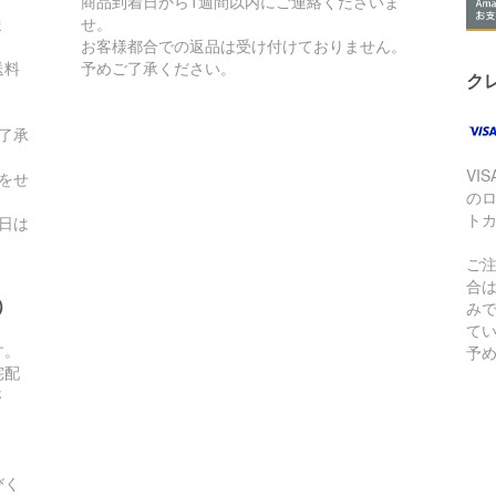
。
商品到着日から1週間以内にご連絡くださいま
ま
せ。
お客様都合での返品は受け付けておりません。
送料
予めご了承ください。
ク
了承
VI
をせ
の
ト
日は
ご
合
）
み
て
す。
予
宅配
さ
びく