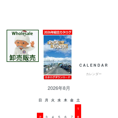
CALENDAR
カレンダー
2026年8月
日
月
火
水
木
金
土
1
2
3
4
5
6
7
8