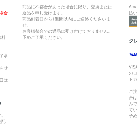
商品に不都合があった場合に限り、交換または
Am
た場合
返品を申し受けます。
払
。
商品到着日から1週間以内にご連絡くださいま
ま
せ。
お客様都合での返品は受け付けておりません。
送料
予めご了承ください。
ク
了承
VI
をせ
の
ト
日は
ご
合
）
み
て
す。
予
宅配
さ