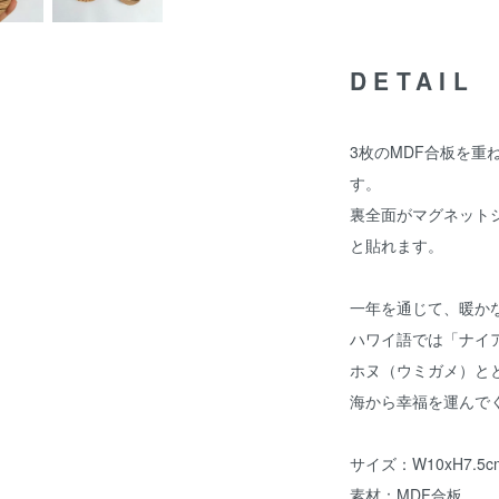
DETAIL
3枚のMDF合板を
す。
裏全面がマグネット
と貼れます。
一年を通じて、暖か
ハワイ語では「ナイ
ホヌ（ウミガメ）と
海から幸福を運んで
サイズ：W10xH7.5c
素材：MDF合板