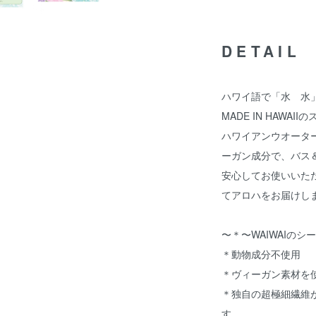
DETAIL
ハワイ語で「水 水」
MADE IN HAWA
ハワイアンウオータ
ーガン成分で、バス
安心してお使いいた
てアロハをお届けし
〜＊〜WAIWAIの
＊動物成分不使用
＊ヴィーガン素材を
＊独自の超極細繊維
す