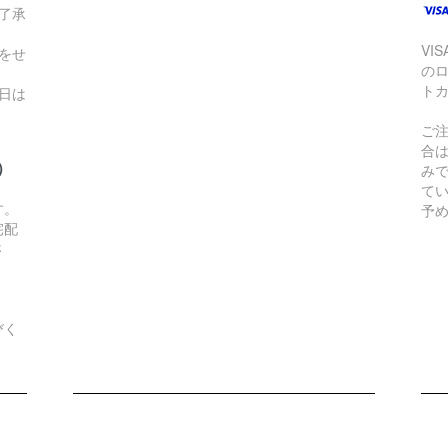
了承
VI
をせ
の
ト
日は
ご
合
）
み
て
す。
予
宅配
さ
びく