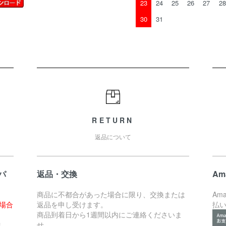
23
24
25
26
27
28
30
31
RETURN
返品について
パ
返品・交換
Am
商品に不都合があった場合に限り、交換または
Am
た場合
返品を申し受けます。
払
。
商品到着日から1週間以内にご連絡くださいま
ま
せ。