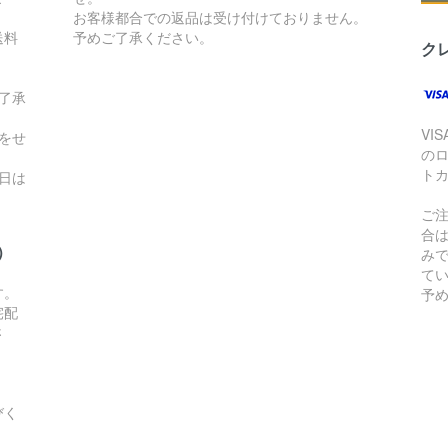
お客様都合での返品は受け付けておりません。
送料
予めご了承ください。
ク
了承
VI
をせ
の
ト
日は
ご
合
）
み
て
す。
予
宅配
さ
びく