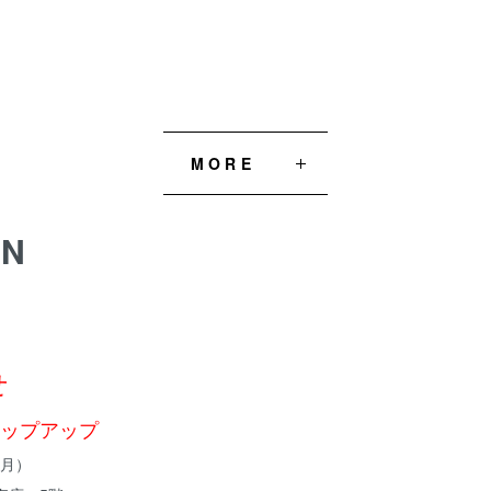
MORE
ON
せ
ップアップ
（月）