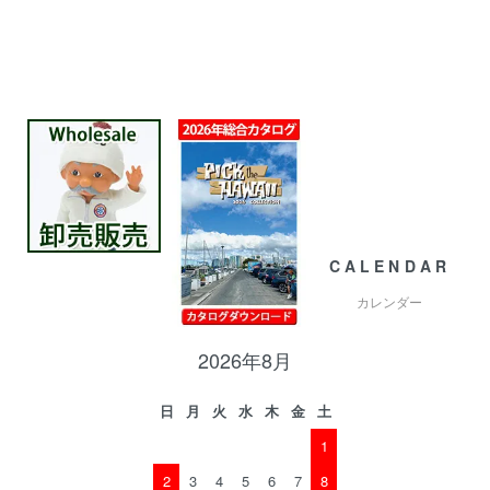
CALENDAR
カレンダー
2026年8月
日
月
火
水
木
金
土
1
2
3
4
5
6
7
8