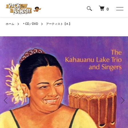
0
ホーム
＊CD／DVD
アーティスト【Ｋ】