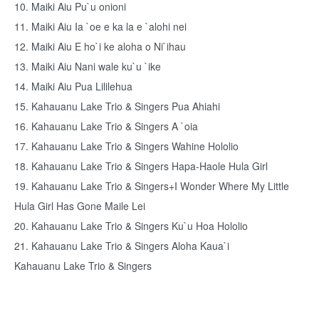
10. Maiki Aiu Pu`u onioni
11. Maiki Aiu Ia `oe e ka la e `alohi nei
12. Maiki Aiu E ho`i ke aloha o Ni`ihau
13. Maiki Aiu Nani wale ku`u `ike
14. Maiki Aiu Pua Lililehua
15. Kahauanu Lake Trio & Singers Pua Ahiahi
16. Kahauanu Lake Trio & Singers A `oia
17. Kahauanu Lake Trio & Singers Wahine Hololio
18. Kahauanu Lake Trio & Singers Hapa-Haole Hula Girl
19. Kahauanu Lake Trio & Singers+I Wonder Where My Little
Hula Girl Has Gone Maile Lei
20. Kahauanu Lake Trio & Singers Ku`u Hoa Hololio
21. Kahauanu Lake Trio & Singers Aloha Kaua`i
Kahauanu Lake Trio & Singers