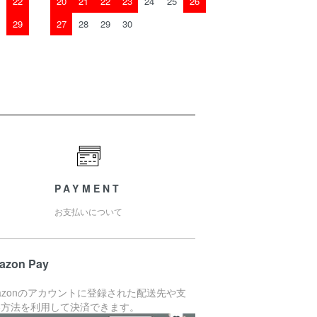
22
20
21
22
23
24
25
26
29
27
28
29
30
PAYMENT
お支払いについて
azon Pay
azonのアカウントに登録された配送先や支
い方法を利用して決済できます。