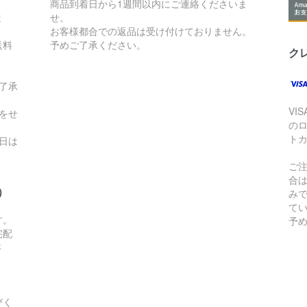
。
商品到着日から1週間以内にご連絡くださいま
ま
せ。
お客様都合での返品は受け付けておりません。
送料
予めご了承ください。
ク
了承
VI
をせ
の
ト
日は
ご
合
）
み
て
す。
予
宅配
さ
びく