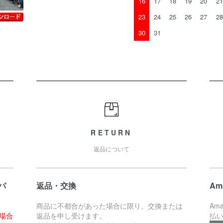
16
17
18
19
20
21
23
24
25
26
27
28
30
31
RETURN
返品について
パ
返品・交換
Am
商品に不都合があった場合に限り、交換または
Am
た場合
返品を申し受けます。
払