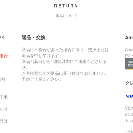
RETURN
返品について
パ
返品・交換
Am
商品に不都合があった場合に限り、交換または
Am
た場合
返品を申し受けます。
払
。
商品到着日から1週間以内にご連絡くださいま
ま
せ。
お客様都合での返品は受け付けておりません。
送料
予めご了承ください。
ク
了承
VI
をせ
の
ト
日は
ご