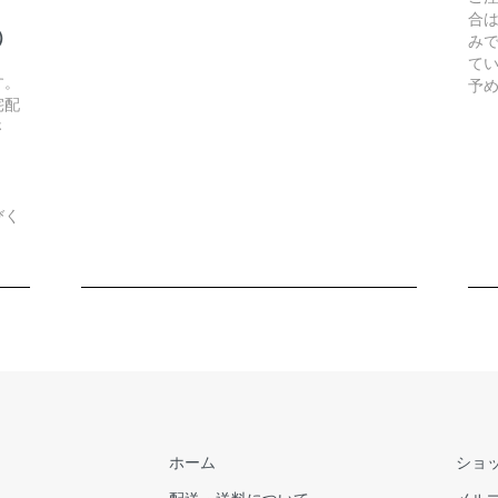
合
）
み
て
す。
予
宅配
さ
びく
ホーム
ショ