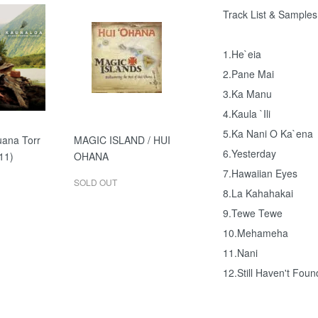
Track List & Samples
1.He`eia
2.Pane Mai
3.Ka Manu
4.Kaula `Ili
5.Ka Nani O Ka`ena
uana Torr
MAGIC ISLAND / HUI
6.Yesterday
11)
OHANA
7.Hawaiian Eyes
SOLD OUT
8.La Kahahakai
9.Tewe Tewe
10.Mehameha
11.Nani
12.Still Haven't Fou