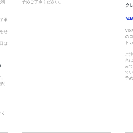
送料
予めご了承ください。
ク
了承
VI
をせ
の
ト
日は
ご
合
）
み
て
す。
予
宅配
さ
びく