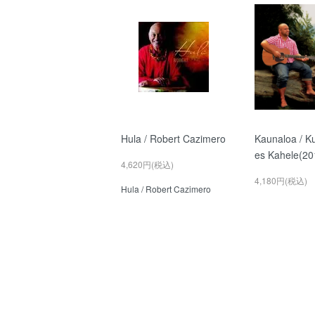
Hula / Robert Cazimero
Kaunaloa / K
es Kahele(20
4,620円(税込)
4,180円(税込)
Hula / Robert Cazimero