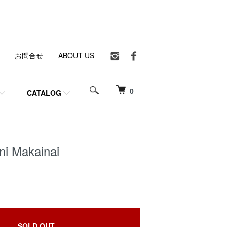
お問合せ
ABOUT US
0
CATALOG
ani Makainai
SOLD OUT