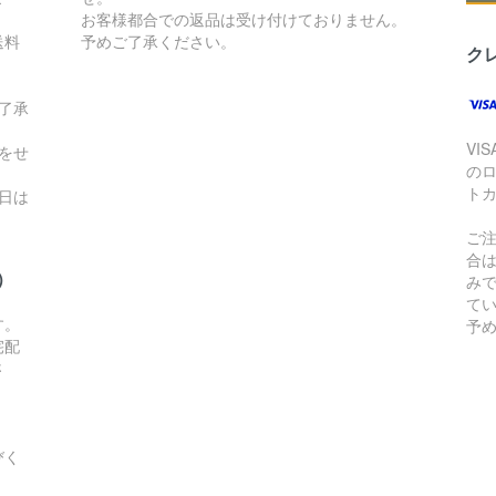
お客様都合での返品は受け付けておりません。
送料
予めご了承ください。
ク
了承
VI
をせ
の
ト
日は
ご
合
）
み
て
す。
予
宅配
さ
びく