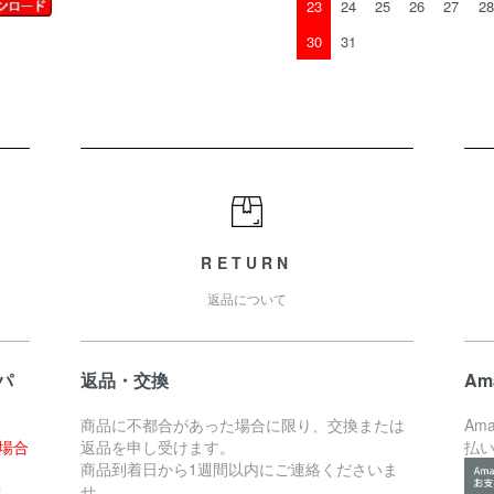
23
24
25
26
27
28
30
31
RETURN
返品について
パ
返品・交換
Am
商品に不都合があった場合に限り、交換または
Am
た場合
返品を申し受けます。
払
。
商品到着日から1週間以内にご連絡くださいま
ま
せ。