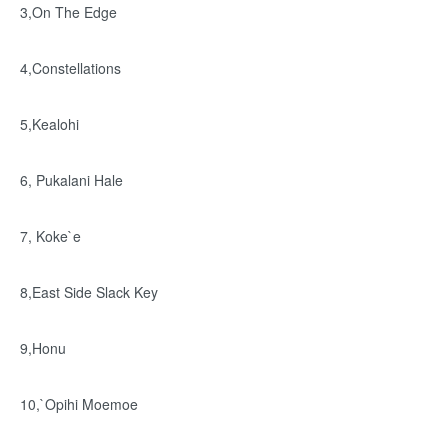
3,On The Edge
4,Constellations
5,Kealohi
6, Pukalani Hale
7, Koke`e
8,East Side Slack Key
9,Honu
10,`Opihi Moemoe