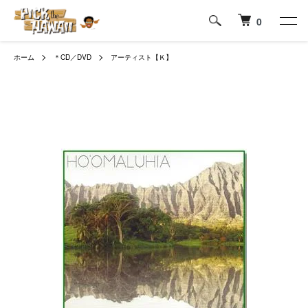
0
ホーム
＊CD／DVD
アーティスト【Ｋ】