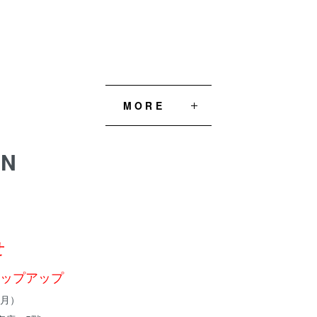
MORE
ON
せ
ップアップ
（月）