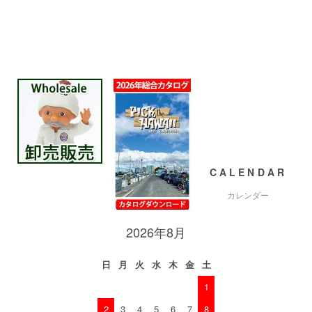
CALENDAR
カレンダー
2026年8月
日
月
火
水
木
金
土
1
2
3
4
5
6
7
8