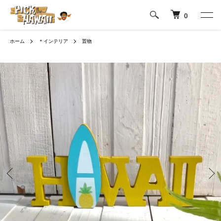
0
ホーム
＊インテリア
置物