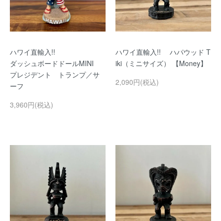
ハワイ直輸入!!
ハワイ直輸入!! ハパウッド T
ダッシュボードドールMINI
iki（ミニサイズ） 【Money】
プレジデント トランプ／サ
2,090円(税込)
ーフ
3,960円(税込)